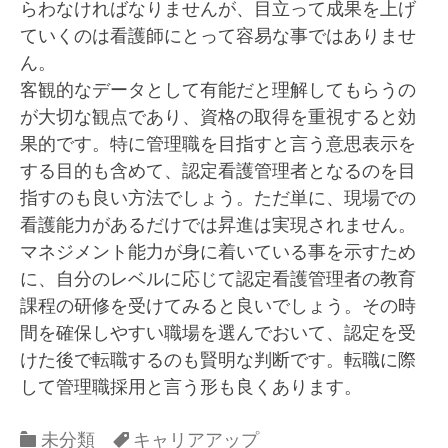
らわなければなりませんが、目立って成果を上げ
ていくのは看護師にとって容易な事ではありませ
ん。
客観的なデータとして有能だと理解してもらうの
が大切な観点であり、資格の取得を重視すると効
果的です。特に管理職を目指すと言う意思表示を
する目的も含めて、認定看護管理者となるのを目
指すのも良い方法でしょう。ただ単に、現場での
看護能力があるだけでは昇進は実現されません。
マネジメント能力が身に着いている事を示すため
に、自分のレベルに応じて認定看護管理者の教育
課程の研修を受けてみると良いでしょう。その時
間を確保しやすい職場を選んでおいて、認定を受
けた後で転職するのも賢明な判断です。転職に際
して管理職採用と言う形も良くあります。
Categories
Categories
未分類
キャリアアップ