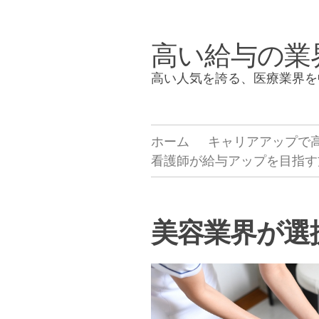
Skip
to
高い給与の業
content
高い人気を誇る、医療業界を
ホーム
キャリアアップで
看護師が給与アップを目指す
美容業界が選